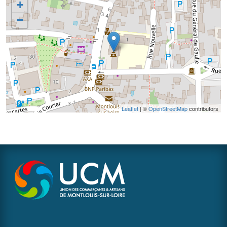
+
−
Leaflet
| ©
OpenStreetMap
contributors