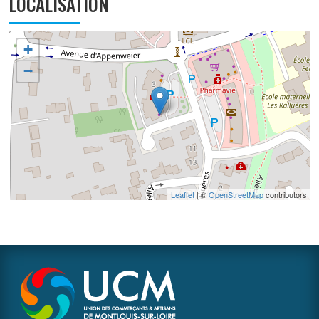
LOCALISATION
+
−
Leaflet
| ©
OpenStreetMap
contributors