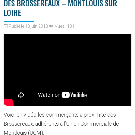
DES BROSSEREAUX – MONTLOUIS SUR
LOIRE
Publié le 18 juin 2018
Vues :
131
Voici en vidéo les commerçants à proximité des
Brossereaux, adhérents à l’Union Commerciale de
Montlouis (UCM).